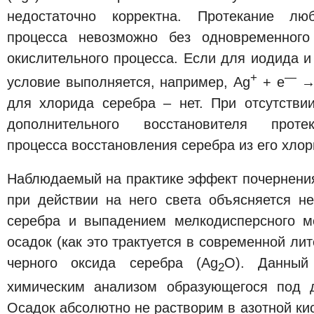
недостаточно корректна. Протекание люб
процесса невозможно без одновременного 
окислительного процесса. Если для иодида 
+
—
условие выполняется, например, Ag
+ e
→
для хлорида серебра – нет. При отсутствии
дополнительного восстановителя проте
процесса восстановления серебра из его хло
Наблюдаемый на практике эффект почернения
при действии на него света объясняется н
серебра и выпадением мелкодисперсного м
осадок (как это трактуется в современной ли
черного оксида серебра (Ag
O). Данный
2
химическим анализом образующегося под д
Осадок абсолютно не растворим в азотной кис