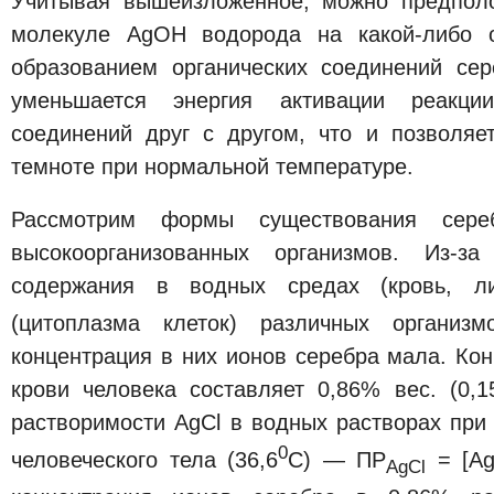
Учитывая вышеизложенное, можно предполо
молекуле AgOH водорода на какой-либо о
образованием органических соединений се
уменьшается энергия активации реакци
соединений друг с другом, что и позволяе
темноте при нормальной температуре.
Рассмотрим формы существования сер
высокоорганизованных организмов. Из-за
содержания в водных средах (кровь, л
(цитоплазма клеток) различных организ
концентрация в них ионов серебра мала. Ко
крови человека составляет 0,86% вес. (0,1
растворимости AgCl в водных растворах при
0
человеческого тела (36,6
С) — ПР
= [A
AgCl