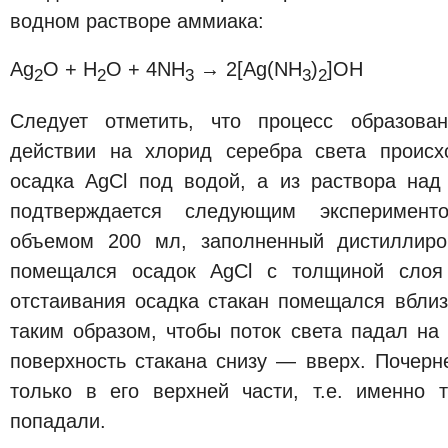
водном растворе аммиака:
Ag
O + H
O + 4NH
→ 2[Ag(NH
)
]OH
2
2
3
3
2
Следует отметить, что процесс образова
действии на хлорид серебра света проис
осадка AgCl под водой, а из раствора на
подтверждается следующим эксперимент
объемом 200 мл, заполненный дистиллиро
помещался осадок AgCl с толщиной сло
отстаивания осадка стакан помещался вблиз
таким образом, чтобы поток света падал на
поверхность стакана снизу — вверх. Почерн
только в его верхней части, т.е. именно 
попадали.