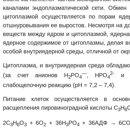
каналами эндоплазматической сети. Обмен
цитоплазмой осуществляется по порам яде
отшнуровывания ее выростов. Несмотря на д
веществ между ядром и цитоплазмой, ядерна
ядерное содержимое от цитоплазмы, делая 
особой внутриядерной среды, отличной от о
Цитоплазма, и внутриядерная среда облада
—
2-
(за счет анионов Н
РО
, НРО
и ге
2
4
4
слабощелочную реакцию (рН = 7,2 – 7,4).
Питание клеток осуществляется в основ
расщепления пировиноградной кислоты С
Н
3
6
2С
Н
О
+ 6О
+ 36Н
РО
+ 36АДФ → 6С
3
6
3
2
3
4