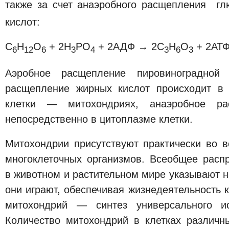
также за счет анаэробного расщепления гл
кислот:
С
Н
О
+ 2Н
РО
+ 2АДФ → 2С
Н
О
+ 2АТФ
6
12
6
3
4
3
6
3
Аэробное расщепление пировиноградной
расщепление жирных кислот происходит в 
клетки — митохондриях, анаэробное р
непосредственно в цитоплазме клетки.
Митохондрии присутствуют практически во в
многоклеточных организмов. Всеобщее расп
в животном и растительном мире указывают н
они играют, обеспечивая жизнедеятельность 
митохондрий — синтез универсального ис
Количество митохондрий в клетках различн