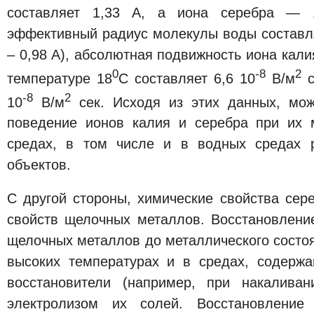
составляет 1,33 А, а иона серебра — 
эффективный радиус молекулы воды составля
– 0,98 А), абсолютная подвижность иона кали
0
-8
2
температуре 18
С составляет 6,6 10
В/м
с
-8
2
10
В/м
сек. Исходя из этих данных, мож
поведение ионов калия и серебра при их 
средах, в том числе и в водных средах р
объектов.
С другой стороны, химические свойства сер
свойств щелочных металлов. Восстановлени
щелочных металлов до металлического состо
высоких температурах и в средах, содерж
восстановители (например, при накалива
электролизом их солей. Восстановление 