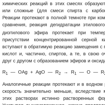
химических реакций в этих смесях образуют
или сложные (для смеси спирта с карбон
Реакции протекают в полной темноте при ко
сравнения, реакция дегидратации этиловог
диэтилового эфира протекает при темпе
присутствии концентрированной серной к
вступают в обратимую реакцию замещения с 
кислот и, частично, спиртов, а те, в свою 
друг с другом с образованием эфиров и оксид
R
— OAg + AgO — R
→ R
— O — R
1
2
1
Аналогичные реакции протекают и в водном 
скорость значительно меньше, вследствие
этих растворах истинно растворенных фо