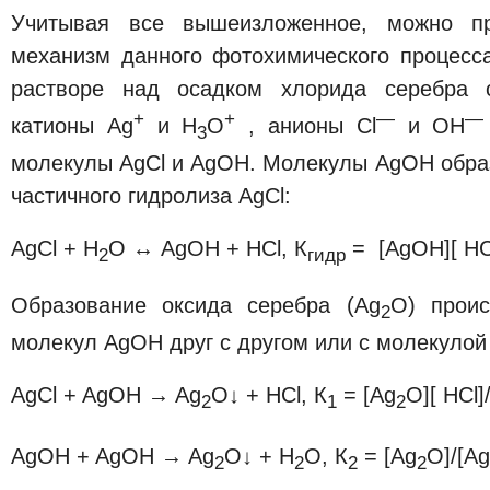
Учитывая все вышеизложенное, можно п
механизм данного фотохимического процес
растворе над осадком хлорида серебра 
+
+
—
—
катионы Ag
и Н
О
, анионы Cl
и ОН
3
молекулы AgCl и AgOH. Молекулы AgOH образ
частичного гидролиза AgCl:
AgCl + Н
О ↔ AgOH + НCl, К
= [AgOН][ НСl
2
гидр
Образование оксида серебра (Ag
O) проис
2
молекул AgOH друг с другом или с молекулой
AgCl + AgOH → Ag
O↓ + НСl, К
= [Ag
O][ НСl]
2
1
2
AgOH + AgOH → Ag
O↓ + Н
О, К
= [Ag
O]/[A
2
2
2
2