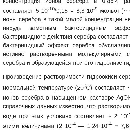
концентрация ионов серебра в 0,86% ра
-10
-9
составляет 5 10
/0,15 = 3,3 10
моль/л (~ 0
ионы серебра в такой малой концентрации не
нибудь заметным бактерицидным эффе
бактерицидного действия серебра составляет ~
бактерицидный эффект серебра обуславлив
истинно растворенными молекулярными с
серебра и образующейся при его гидролизе ги
Произведение растворимости гидроокиси сер
0
нормальной температуре (20
С) составляет 
ионов серебра в насыщенном растворе AgO
справочных данных известно, что растворимо
-
воде при этих условиях составляет ~ 2 10
-4
-4
этими величинами (2 10
— 1,24 10
= 7,6