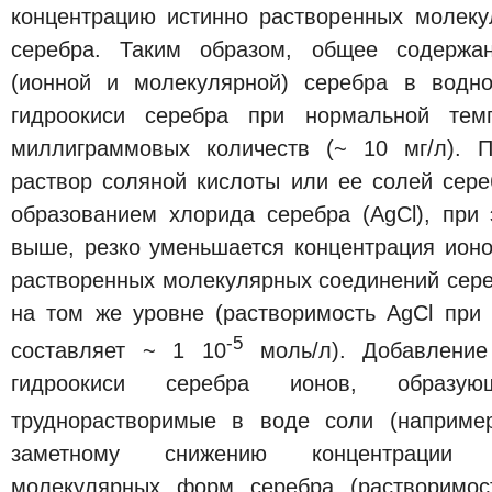
концентрацию истинно растворенных молек
серебра. Таким образом, общее содержа
(ионной и молекулярной) серебра в водн
гидроокиси серебра при нормальной тем
миллиграммовых количеств (~ 10 мг/л). 
раствор соляной кислоты или ее солей сере
образованием хлорида серебра (AgCl), при 
выше, резко уменьшается концентрация ионо
растворенных молекулярных соединений сере
на том же уровне (растворимость AgCl при
-5
составляет ~ 1 10
моль/л). Добавление
гидроокиси серебра ионов, обра
труднорастворимые в воде соли (наприме
заметному снижению концентрации 
молекулярных форм серебра (растворимос